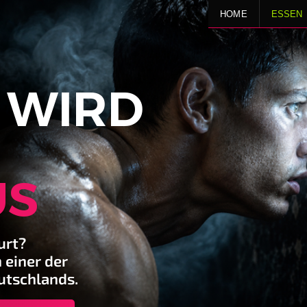
HOME
ESSEN
 WIRD
US
urt?
 einer der
utschlands.