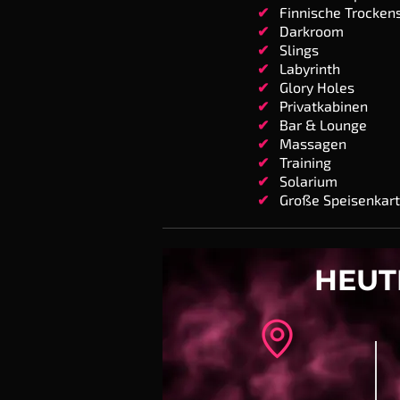
✔
Finnische Trocken
✔
Darkroom
✔
Slings
✔
Labyrinth
✔
Glory Holes
✔
Privatkabinen
✔
Bar & Lounge
✔
Massagen
✔
Training
✔
Solarium
✔
Große Speisenkar
HEUT