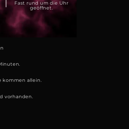
Fast rund um die Uhr
geöffnet.
en
Minuten.
e kommen allein.
ind vorhanden.