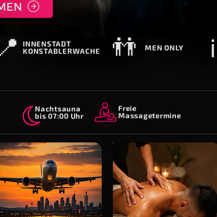
MMEN
📍
👬
ℹ️
INNENSTADT
MEN ONLY
KONSTABLERWACHE
Freie
Nachtsauna
Massagetermine
bis 07:00 Uhr