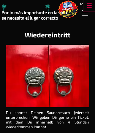
!!
Jobs
☰
Por lo más importante en la vida
se necesita el lugar correcto
Wiedereintritt
Du kannst Deinen Saunabesuch jederzeit
unterbrechen. Wir geben Dir gerne ein Ticket,
mit dem Du innerhalb von 4 Stunden
wiederkommen kannst.