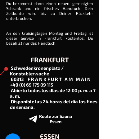
Du bekommst dann einen neuen, gereinigten
Schrank und ein frisches Handtuch. Dein
Zeitkonto wird bis zu Deiner Rückkehr
unterbrochen.
An den Cruisingtagen Montag und Freitag ist
dieser Service in Frankfurt kostenlos, Du
bezahlst nur das Handtuch.
FRANKFURT
📍
Schwedenkronenplatz /
Konstablerwache
60313 F R A N K F U R T A M M A I N
+49 (0) 69 175 09 115
Abierto todos los días de 12:00 p. m. a 7
a. m.
Disponible las 24 horas del día los fines
de semana.
Route zur Sauna
Essen
ESSEN